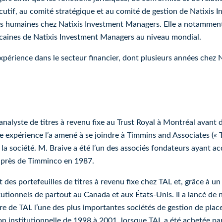
utif, au comité stratégique et au comité de gestion de Natixis 
es humaines chez Natixis Investment Managers. Elle a notamment
ricaines de Natixis Investment Managers au niveau mondial.
érience dans le secteur financier, dont plusieurs années chez 
’analyste de titres à revenu fixe au Trust Royal à Montréal avant
e expérience l’a amené à se joindre à Timmins and Associates («
 la société.
M. Braive a été l’un des associés fondateurs ayant acqu
uprès de
Timminco
en 1987.
es portefeuilles de titres à revenu fixe chez TAL et, grâce à u
stitutionnels de partout au Canada et aux États-Unis.
Il a lancé de
aire de TAL l’une des plus importantes sociétés de gestion de pl
sion institutionnelle de 1998 à 2001, lorsque TAL a été achetée pa