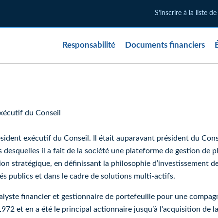
S’inscrire à la liste d
Responsabilité
Documents financiers
Fiera Capital Marchés privés
Agriculture
(opens in new window)
Cr
Crédit privé
(opens in new window)
Pl
xécutif du Conseil
Infrastructure
(opens in new window)
Im
ident exécutif du Conseil. Il était auparavant président du Conse
desquelles il a fait de la société une plateforme de gestion de 
ion stratégique, en définissant la philosophie d’investissement de 
és publics et dans le cadre de solutions multi-actifs.
lyste financier et gestionnaire de portefeuille pour une compagn
72 et en a été le principal actionnaire jusqu’à l’acquisition de la