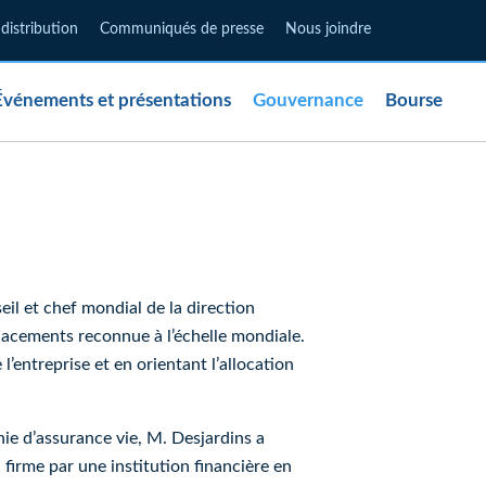
e distribution
Communiqués de presse
Nous joindre
Événements et présentations
Gouvernance
Bourse
édit privé
(opens in new window)
acements privés
(opens in new window)
(opens in new window)
(opens in new window)
(opens in new window)
Immobilier
Immobilier
Immobilier
mobilier
Mondial
Canada
UK
il et chef mondial de la direction
placements reconnue à l’échelle mondiale.
l’entreprise et en orientant l’allocation
ie d’assurance vie, M. Desjardins a
 firme par une institution financière en