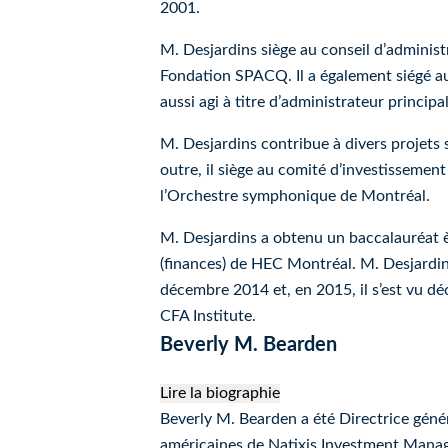
2001.
M. Desjardins siège au conseil d’adminis
Fondation SPACQ. Il a également siégé au
aussi agi à titre d’administrateur principal
M. Desjardins contribue à divers projet
outre, il siège au comité d’investissemen
l’Orchestre symphonique de Montréal.
M. Desjardins a obtenu un baccalauréat è
(finances) de HEC Montréal. M. Desjardins
décembre 2014 et, en 2015, il s’est vu déc
CFA Institute.
Beverly M. Bearden
Lire la biographie
Beverly M. Bearden
Beverly M. Bearden a été Directrice génér
américaines de Natixis Investment Manage