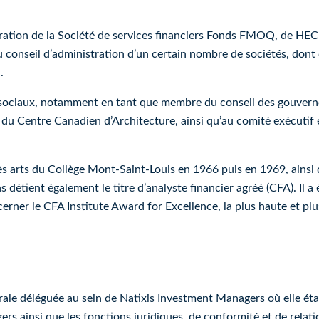
tration de la Société de services financiers Fonds FMOQ, de HEC 
 conseil d’administration d’un certain nombre de sociétés, dont 
.
s sociaux, notamment en tant que membre du conseil des gouver
t du Centre Canadien d’Architecture, ainsi qu’au comité exécutif 
s arts du Collège Mont-Saint-Louis en 1966 puis en 1969, ainsi
 détient également le titre d’analyste financier agréé (CFA). Il
erner le CFA Institute Award for Excellence, la plus haute et plu
ale déléguée au sein de Natixis Investment Managers où elle était
rs ainsi que les fonctions juridiques, de conformité et de rela