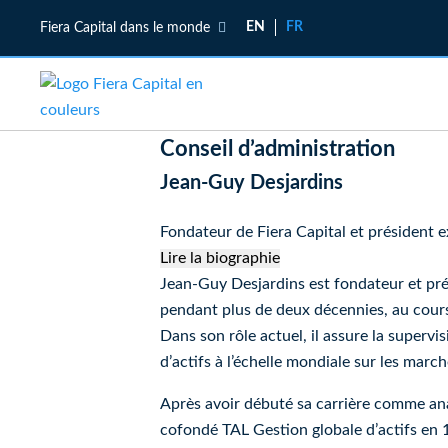
EN
FR
Fiera Capital dans le monde
Fiera Capital
Conseil d’administration
(opens in new window)
Fiera Capital
Mondial
Jean-Guy Desjardins
(opens in new window)
Fiera Capital
Canada
Fondateur de Fiera Capital et président e
(opens in new window)
Fiera Capital
États-Unis
Lire la biographie
Jean-Guy Desjardins
Jean-Guy Desjardins est fondateur et prés
(opens in new window)
Fiera Capital
Europe
pendant plus de deux décennies, au cours 
(opens in new window)
Fiera Capital
Asie
Dans son rôle actuel, il assure la supervis
d’actifs à l’échelle mondiale sur les march
Après avoir débuté sa carrière comme ana
cofondé TAL Gestion globale d’actifs en 19