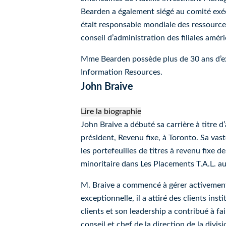
Bearden a également siégé au comité exéc
était responsable mondiale des ressourc
conseil d’administration des filiales amé
Mme Bearden possède plus de 30 ans d’exp
Information Resources.
John Braive
Lire la biographie
John Braive
John Braive a débuté sa carrière à titre d
président, Revenu fixe, à Toronto.
Sa vast
les portefeuilles de titres à revenu fixe de
minoritaire dans Les Placements T.A.L. a
M. Braive a commencé à gérer activement d
exceptionnelle, il a attiré des clients in
clients et son leadership a contribué à f
conseil et chef de la direction de la divi