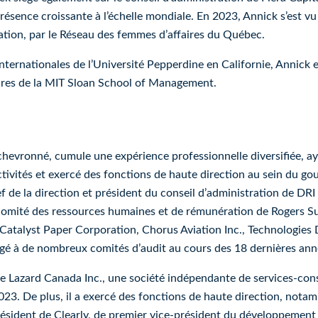
sence croissante à l’échelle mondiale. En 2023, Annick s’est vu
tion, par le Réseau des femmes d’affaires du Québec.
nternationales de l’Université Pepperdine en Californie, Annick e
ffaires de la MIT Sloan School of Management.
 chevronné, cumule une expérience professionnelle diversifiée,
ivités et exercé des fonctions de haute direction au sein du go
ef de la direction et président du conseil d’administration de D
 comité des ressources humaines et de rémunération de Rogers Sug
 Catalyst Paper Corporation, Chorus Aviation Inc., Technologies
siégé à de nombreux comités d’audit au cours des 18 dernières ann
 de Lazard Canada Inc., une société indépendante de services-conse
3. De plus, il a exercé des fonctions de haute direction, notam
président de Clearly, de premier vice-président du développement 