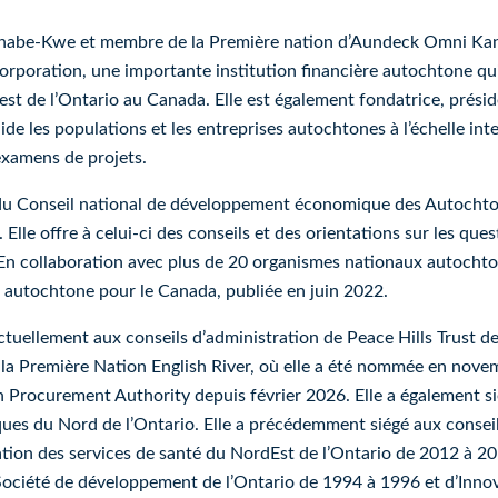
e-Kwe et membre de la Première nation d’Aundeck Omni Kaning
oration, une importante institution financière autochtone qui 
t de l’Ontario au Canada. Elle est également fondatrice, préside
ide les populations et les entreprises autochtones à l’échelle int
examens de projets.
u Conseil national de développement économique des Autochtone
lle offre à celui-ci des conseils et des orientations sur les ques
ollaboration avec plus de 20 organismes nationaux autochtones,
 autochtone pour le Canada, publiée en juin 2022.
ellement aux conseils d’administration de Peace Hills Trust d
a Première Nation English River, où elle a été nommée en novem
on Procurement Authority depuis février 2026. Elle a également s
itiques du Nord de l’Ontario. Elle a précédemment siégé aux conse
ation des services de santé du NordEst de l’Ontario de 2012 à 2
Société de développement de l’Ontario de 1994 à 1996 et d’Inno