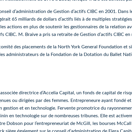
nseil d’administration de Gestion d’actifs CIBC en 2001. Dans le 
érait 65 milliards de dollars d’actifs liés à de multiples stratégies
r les actions en plus de soutenir les gestionnaires de la relation av
ifs CIBC.
M. Braive a pris sa retraite de Gestion d’actifs CIBC en
 comité des placements de la
North York General
Foundation
et s
 des administrateurs de la Fondation de la Dotation du Ballet N
ssociée directrice d’Accelia Capital, un fonds de capital de ris
tenues ou dirigées par des femmes. Entrepreneure ayant fondé et 
 en gestion et en technologie. Fervente promotrice du rayonneme
inin en technologie sur de nombreuses tribunes. Elle est activem
Dobson pour l’entrepreneuriat de McGill, les bourses McCall M
k siège également sur le conseil d’administration de Fiera Capit