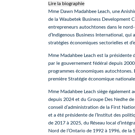
Lire la biographie
Dawn Madahbee Leach
Mme Dawn Madahbee Leach, une Anishinab
de la Waubetek Business Development Corp
entrepreneurs autochtones dans le nord-es
d’Indigenous Business International, qui a
stratégies économiques sectorielles et d’
Mme Madahbee Leach est la présidente d
par le gouvernement fédéral depuis 2000. E
programmes économiques autochtones. En c
première Stratégie économique nationale
Mme Madahbee Leach siège également actu
depuis 2024 et du Groupe Des Nedhe de l
conseil d’administration de la First Nati
et a été présidente de l’Institut des pol
de 2017 à 2025, du Réseau local d’intégr
Nord de l’Ontario de 1992 à 1996, de la 