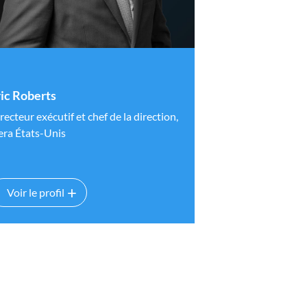
ric Roberts
recteur exécutif et chef de la direction,
era États-Unis
Voir le profil
Eric Roberts