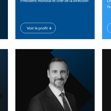
Président mondial et chef de la direction
Di
l’
t
Voir le profil
Maxime Ménard