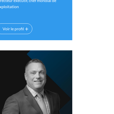
recteur exécutif, chef mondial de
exploitation
Voir le profil
Gabriel Castiglio