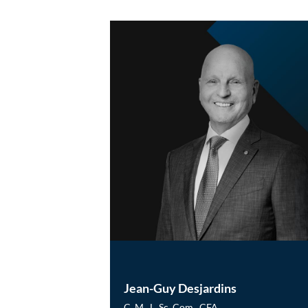
Jean-Guy Desjardins
C. M., L. Sc. Com., CFA